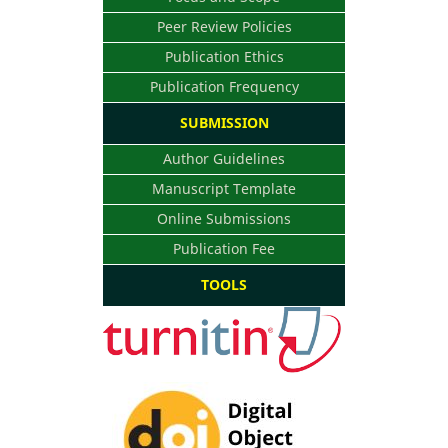
Peer Review Policies
Publication Ethics
Publication Frequency
SUBMISSION
Author Guidelines
Manuscript Template
Online Submissions
Publication Fee
TOOLS