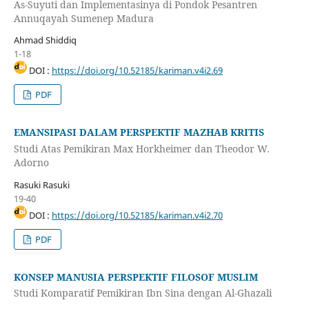
As-Suyuti dan Implementasinya di Pondok Pesantren
Annuqayah Sumenep Madura
Ahmad Shiddiq
1-18
DOI :
https://doi.org/10.52185/kariman.v4i2.69
PDF
EMANSIPASI DALAM PERSPEKTIF MAZHAB KRITIS
Studi Atas Pemikiran Max Horkheimer dan Theodor W.
Adorno
Rasuki Rasuki
19-40
DOI :
https://doi.org/10.52185/kariman.v4i2.70
PDF
KONSEP MANUSIA PERSPEKTIF FILOSOF MUSLIM
Studi Komparatif Pemikiran Ibn Sina dengan Al-Ghazali