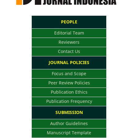
PEOPLE
Editorial Team
Reviewers
Contact Us
JOURNAL POLICIES
Focus and Scope
Peer Review Policies
Publication Ethics
Publication Frequency
SUBMISSION
Author Guidelines
Manuscript Template