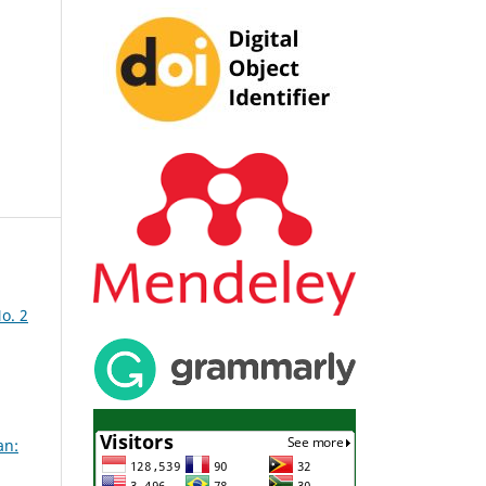
o. 2
an: