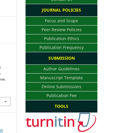
JOURNAL POLICIES
Focus and Scope
Peer Review Policies
Publication Ethics
Publication Frequency
SUBMISSION
N
Author Guidelines
G
Manuscript Template
aman
,
Online Submissions
Publication Fee
TOOLS
an