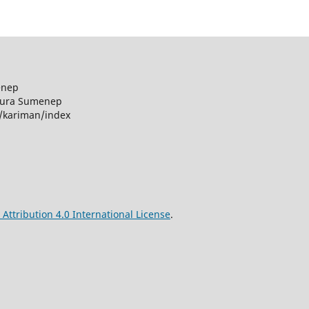
enep
apura Sumenep
p/kariman/index
ttribution 4.0 International License
.