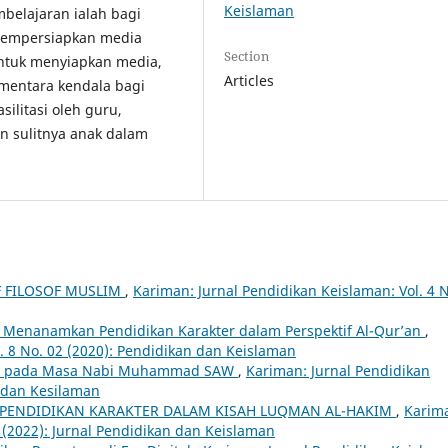
Keislaman
belajaran ialah bagi
m mempersiapkan media
Section
ntuk menyiapkan media,
Articles
ementara kendala bagi
silitasi oleh guru,
n sulitnya anak dalam
F FILOSOF MUSLIM
,
Kariman: Jurnal Pendidikan Keislaman: Vol. 4 N
i Menanamkan Pendidikan Karakter dalam Perspektif Al-Qur’an
,
. 8 No. 02 (2020): Pendidikan dan Keislaman
an pada Masa Nabi Muhammad SAW
,
Kariman: Jurnal Pendidikan
n dan Kesilaman
PENDIDIKAN KARAKTER DALAM KISAH LUQMAN AL-HAKIM
,
Karim
1 (2022): Jurnal Pendidikan dan Keislaman