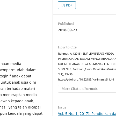
PDF
Published
.
2018-09-23
How to Cite
Rahmat, A. (2018). IMPLEMENTASI MEDIA
PEMBELAJARAN DALAM MENGEMBANGKA
gunaan media
KOGNITIF ANAK DI RA AL-MANAR LENTEN
t mempermudah dalam
SUMENEP.
Kariman: Jurnal Pendidikan Keisl
5
(1), 73–90.
koginif anak dapat
https://doi.org/10.52185/kariman.v5i1.44
ntuk anak usia dini
an terhadap materi
More Citation Formats
ara menerapkan media
jawab kepada anak,
sil yang telah dicapai
Issue
apun kendala yang dapat
Vol. 5 No. 1 (2017): Pendidikan d