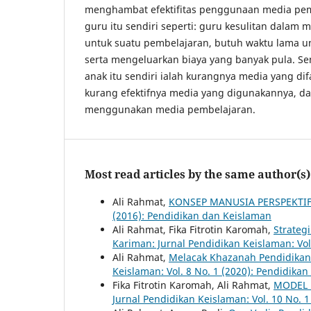
menghambat efektifitas penggunaan media pem
guru itu sendiri seperti: guru kesulitan dala
untuk suatu pembelajaran, butuh waktu lama u
serta mengeluarkan biaya yang banyak pula. S
anak itu sendiri ialah kurangnya media yang difa
kurang efektifnya media yang digunakannya, da
menggunakan media pembelajaran.
Most read articles by the same author(s)
Ali Rahmat,
KONSEP MANUSIA PERSPEKTI
(2016): Pendidikan dan Keislaman
Ali Rahmat, Fika Fitrotin Karomah,
Strateg
Kariman: Jurnal Pendidikan Keislaman: Vol
Ali Rahmat,
Melacak Khazanah Pendidik
Keislaman: Vol. 8 No. 1 (2020): Pendidika
Fika Fitrotin Karomah, Ali Rahmat,
MODEL 
Jurnal Pendidikan Keislaman: Vol. 10 No. 