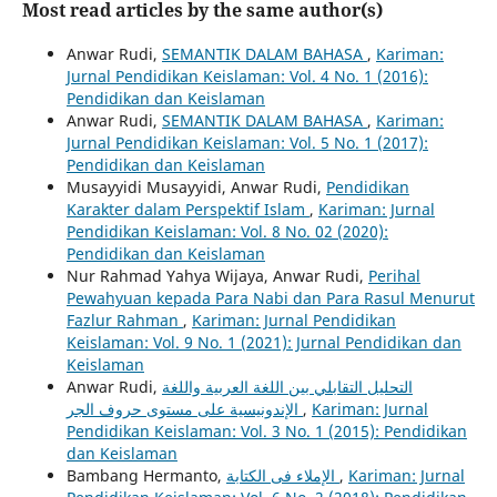
Most read articles by the same author(s)
Anwar Rudi,
SEMANTIK DALAM BAHASA
,
Kariman:
Jurnal Pendidikan Keislaman: Vol. 4 No. 1 (2016):
Pendidikan dan Keislaman
Anwar Rudi,
SEMANTIK DALAM BAHASA
,
Kariman:
Jurnal Pendidikan Keislaman: Vol. 5 No. 1 (2017):
Pendidikan dan Keislaman
Musayyidi Musayyidi, Anwar Rudi,
Pendidikan
Karakter dalam Perspektif Islam
,
Kariman: Jurnal
Pendidikan Keislaman: Vol. 8 No. 02 (2020):
Pendidikan dan Keislaman
Nur Rahmad Yahya Wijaya, Anwar Rudi,
Perihal
Pewahyuan kepada Para Nabi dan Para Rasul Menurut
Fazlur Rahman
,
Kariman: Jurnal Pendidikan
Keislaman: Vol. 9 No. 1 (2021): Jurnal Pendidikan dan
Keislaman
Anwar Rudi,
التحليل التقابلي بين اللغة العربية واللغة
الإندونيسية على مستوى حروف الجر
,
Kariman: Jurnal
Pendidikan Keislaman: Vol. 3 No. 1 (2015): Pendidikan
dan Keislaman
Bambang Hermanto,
الإملاء فى الكتابة
,
Kariman: Jurnal