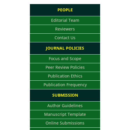
PEOPLE
Editorial Team
Reviewers
Contact Us
JOURNAL POLICIES
Focus and Scope
Peer Review Policies
Publication Ethics
Publication Frequency
SUBMISSION
Author Guidelines
Manuscript Template
Online Submissions