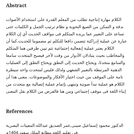
Abstract
الكلام مهارة إنتاجية تطلب من المعلم القدرة على استخدام الأصوات
بدقة و التمكن من الصيغ النحوية و نظام ترتيب الجمل و الكلمات حتى
تساعد على التعبير عما يريده المتكلم فى مواقف الحديث أي إن الكلام
عبارة عن عملية إدراكية تتضمن دافعا للتكلم ثم مضموما للحديث.كما أن
الكلام يعتبر عملية إنفعالية إجتماعية تتم تبين طرفين هما المتكلم
والمخاطب بحيث يتبادلان الأدوار من وقت لأخر فيصبح المتحدث سامعا
والسامع متحدثا، ويحتاج الحديث إلى النطق ويحتاج النطق إلى العمليات
الذهنية المرتبطة بالتعبير الشفهي ولذلك فليس لمتحدث واحد سيطرة
تامة على الموقف من حيث اختيار الأفكار والموضوعات. معنى هذا أن
الكلام هو عملية تبدأ صوتية وتنتهى بإتمام عملية إتصالية مع متحدث من
إبناء اللغة فى موقف إجتماعي ومن هنا فالفرض من الكلام نقل المعنى
References
الدكتور محمود إسماعيل صينى,عمر الصديق عبدالله.المعينات البصرية
فى تعليم اللغة,مطابع الملك سعود,1404م