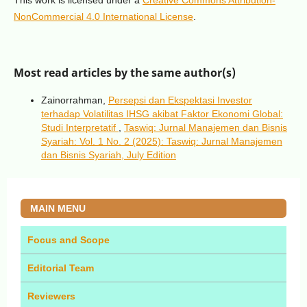
This work is licensed under a
Creative Commons Attribution-
NonCommercial 4.0 International License
.
Most read articles by the same author(s)
Zainorrahman,
Persepsi dan Ekspektasi Investor
terhadap Volatilitas IHSG akibat Faktor Ekonomi Global:
Studi Interpretatif
,
Taswiq: Jurnal Manajemen dan Bisnis
Syariah: Vol. 1 No. 2 (2025): Taswiq: Jurnal Manajemen
dan Bisnis Syariah, July Edition
MAIN MENU
Focus and Scope
Editorial Team
Reviewers