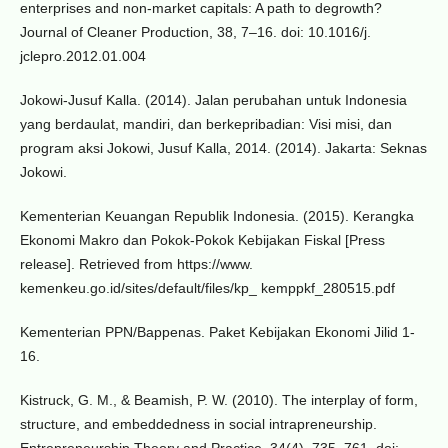
enterprises and non-market capitals: A path to degrowth?
Journal of Cleaner Production, 38, 7–16. doi: 10.1016/j.
jclepro.2012.01.004
Jokowi-Jusuf Kalla. (2014). Jalan perubahan untuk Indonesia
yang berdaulat, mandiri, dan berkepribadian: Visi misi, dan
program aksi Jokowi, Jusuf Kalla, 2014. (2014). Jakarta: Seknas
Jokowi.
Kementerian Keuangan Republik Indonesia. (2015). Kerangka
Ekonomi Makro dan Pokok-Pokok Kebijakan Fiskal [Press
release]. Retrieved from https://www.
kemenkeu.go.id/sites/default/files/kp_ kemppkf_280515.pdf
Kementerian PPN/Bappenas. Paket Kebijakan Ekonomi Jilid 1-
16.
Kistruck, G. M., & Beamish, P. W. (2010). The interplay of form,
structure, and embeddedness in social intrapreneurship.