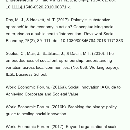
Entrepreneurship Theory and Practice, 34(4), 735–761. doi:
10.1111/j.1540-6520.2010.00371.x.
Roy, M. J., & Hackett, M. T. (2017). Polanyi’s ‘substantive
approach’ to the economy in action? Conceptualising social
enterprise as a public health ‘intervention.’ Review of Social
Economy, 75(2), 89–111. doi: 10.1080/00346764.2016.1171383
Seelos, C., Mair, J., Battilana, J., & Dacin, M.T. (2010). The
embeddedness of social entrepreneurship: understanding
variation across local communities. (No. 858, Working paper).
IESE Business School.
World Economic Forum. (2016a). Social Innovation: A Guide to
Achieving Corporate and Societal Value.
World Economic Forum. (2016b). Breaking the binary: policy
guide to scaling social innovation.
World Economic Forum. (2017). Beyond organizational scale: