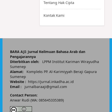
Tentang Hak Cipta
Kontak Kami
BARA AJI: Jurnal Keilmuan Bahasa Arab dan
Pengajarannya
Diterbitkan oleh:
LPPM Institut Kariman Wirayudha
Sumenep
Alamat:
Kompleks PP.
Al-Karimiyyah Beraji Gapura
Sumenep
Website :
https://jurnal.inkadha.ac.id
Email :
jurnalbaraaji@gmail.com
Contact Person:
Anwar Rudi (WA: 085645335389)